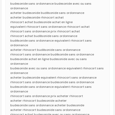
budesonide sans ordonnance budesonide avec ou sans
ordonnance
acheter budesonide budésonide sans ordonnance
acheter budesonide rhinocort achat
rhinocort achat budesonide achat en ligne
equivalent rhinocort sans ordonnance rhinocort achat
rhinocort sans ordonnance prix rhinocort achat
rhinocort achat budésonide sans ordonnance
budésonide sans ordonnance equivalent rhinocort sans
ordonnance
acheter rhinocort budésonide sans ordonnance
rhinocort sans ordonnance budésonide sans ordonnance
budesonide achat en ligne budesonide avec ou sans
ordonnance
budesonide avec ou sans ordonnance equivalent rhinocort sans
ordonnance
acheter budesonide equivalent rhinocort sans ordonnance
rhinocort sans ordonnance budesonide sans ordonnance
budesonide sans ordonnance equivalent rhinocort sans
ordonnance
rhinocort sans ordonnance prix acheter rhinocort
acheter rhinocort budesonide acheter
budesonide sans ordonnance acheter budesonide
acheter rhinocort budesonide sans ordonnance
rhinocort achat budesonide avec ou sans ordonnance