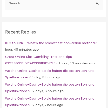
e
a
r
c
Recent Replies
h
f
BTC to XMR – What’s the smoothest conversion method?
1
o
hour, 45 minutes ago
r
Great Online Slot Gambling Hints and Tips
:
62999933215717423361181247244
1 hour, 50 minutes ago
Welche Online-Casino-Spiele haben die besten Boni und
Spielfunktionen?
1 day, 12 hours ago
Welche Online-Casino-Spiele haben die besten Boni und
Spielfunktionen?
2 days, 6 hours ago
Welche Online-Casino-Spiele haben die besten Boni und
Spielfunktionen?
2 days, 7 hours ago