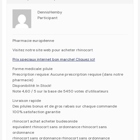
DennisHemby
Participant
Pharmacie européenne
Visitez notre site web pour acheter rhinocort
Prix speciaux internet bon marche! Cliquez ici!
Forme medicale: pilule
Prescription requise: Aucune prescription requise (dans notre
pharmacie)
Disponibilité: In Stock!
Note 4,60 / 5 sur la base de 5450 votes d’utilisateurs
Livraison rapide
Des pilules bonus et de gros rabais sur chaque commande
100% satisfaction garantie
rhinocort achat acheter budesonide
equivalent rhinocort sans ordonnance rhinocort sans
ordonnance
rhinocort sans ordonnance rhinocort sans ordonnance