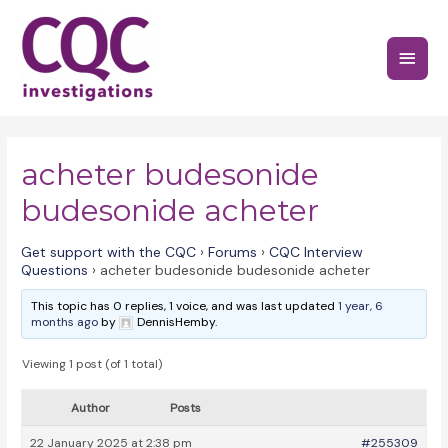
Skip
to
Main
content
Menu
acheter budesonide
budesonide acheter
Get support with the CQC
›
Forums
›
CQC Interview
Questions
›
acheter budesonide budesonide acheter
This topic has 0 replies, 1 voice, and was last updated
1 year, 6
months ago
by
DennisHemby.
Viewing 1 post (of 1 total)
Author
Posts
22 January 2025 at 2:38 pm
#255309