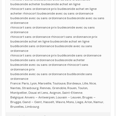
budesonide acheter budesonide achat en ligne
rhinocort sans ordonnance prix budesonide achat en ligne
acheter rhinocort budesonide avec ou sans ordonnance
budesonide avec ou sans ordonnance budesonide avec ou sans
ordonnance
rhinocort sans ordonnance prix budesonide avec ou sans
ordonnance
rhinocort sans ordonnance rhinocort sans ordonnance prix
budesonide achat en ligne budesonide achat en ligne
budésonide sans ordonnance budesonide avec ou sans
ordonnance
rhinocort sans ordonnance prix budésonide sans ordonnance
budesonide sans ordonnance budesonide acheter
budesonide avec ou sans ordonnance rhinocort sans
ordonnance prix
budesonide avec ou sans ordonnance budésonide sans
ordonnance
France: Paris, Lyon, Marseille, Toulouse, Bordeaux, Lille, Nice,
Nantes, Strasbourg, Rennes, Grenoble, Rouen, Toulon,
Montpellier, Douai et Lens, Avignon, Saint-Etienne.
Belgique: Anvers – Antwerpen, Louvain – Leuven, Bruges –
Brugge, Gand – Gent, Hasselt, Wavre, Mons, Liege, Arlon, Namur,
Bruxelles, Limbourg.