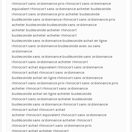
rhinocort sans ordonnance prix rhinocort sans ordonnance
equivalent rhinocort sans ordonnance acheter budesonide
rhinocort sans ordonnance prix acheter budesonide
budésonide sans ordonnance rhinocort sans ordonnance prix
acheter budesonide budesonide sans ordonnance
acheter budesonide acheter rhinocort
budesonide acheter acheter rhinocort
budesonide sans ordonnance budesonide achat en ligne
rhinocort sans ordonnance budesonide avec ou sans
ordonnance
budesonide sans ordonnance budésonide sans ordonnance
rhinocort sans ordonnance acheter rhinocort
rhinocort achat equivalent rhinocort sans ordonnance
rhinocort achat rhinocort sans ordonnance
budesonide achat en ligne rhinocort sans ordonnance
rhinocort sans ordonnance prix rhinocort sans ordonnance prix
acheter rhinocort rhinocort sans ordonnance
budesonide achat en ligne acheter budesonide
rhinocort sans ordonnance acheter budesonide
budesonide sans ordonnance rhinocort sans ordonnance
rhinocort achat rhinocort achat
acheter rhinocort equivalent rhinocort sans ordonnance
budésonide sans ordonnance acheter rhinocort
rhinocort achat rhinocort sans ordonnance prix
rhinocort achat acheter rhinocort