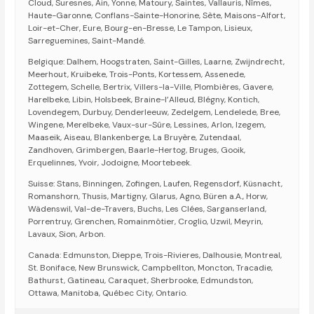
Cloud, Suresnes, Ain, Yonne, Matoury, Saintes, Vallauris, Nîmes,
Haute-Garonne, Conflans-Sainte-Honorine, Sète, Maisons-Alfort,
Loir-et-Cher, Eure, Bourg-en-Bresse, Le Tampon, Lisieux,
Sarreguemines, Saint-Mandé.
Belgique: Dalhem, Hoogstraten, Saint-Gilles, Laarne, Zwijndrecht,
Meerhout, Kruibeke, Trois-Ponts, Kortessem, Assenede,
Zottegem, Schelle, Bertrix, Villers-la-Ville, Plombières, Gavere,
Harelbeke, Libin, Holsbeek, Braine-l’Alleud, Blégny, Kontich,
Lovendegem, Durbuy, Denderleeuw, Zedelgem, Lendelede, Bree,
Wingene, Merelbeke, Vaux-sur-Sûre, Lessines, Arlon, Izegem,
Maaseik, Aiseau, Blankenberge, La Bruyère, Zutendaal,
Zandhoven, Grimbergen, Baarle-Hertog, Bruges, Gooik,
Erquelinnes, Yvoir, Jodoigne, Moortebeek.
Suisse: Stans, Binningen, Zofingen, Laufen, Regensdorf, Küsnacht,
Romanshorn, Thusis, Martigny, Glarus, Agno, Büren a.A., Horw,
Wädenswil, Val-de-Travers, Buchs, Les Clées, Sarganserland,
Porrentruy, Grenchen, Romainmôtier, Croglio, Uzwil, Meyrin,
Lavaux, Sion, Arbon.
Canada: Edmunston, Dieppe, Trois-Rivieres, Dalhousie, Montreal,
St. Boniface, New Brunswick, Campbellton, Moncton, Tracadie,
Bathurst, Gatineau, Caraquet, Sherbrooke, Edmundston,
Ottawa, Manitoba, Québec City, Ontario.