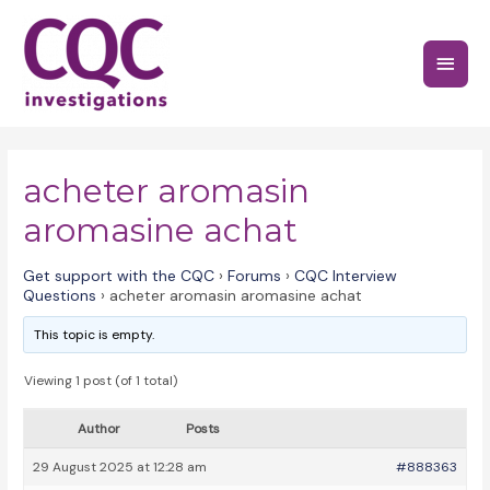
Skip
to
Main
content
Menu
acheter aromasin
aromasine achat
Get support with the CQC
›
Forums
›
CQC Interview
Questions
›
acheter aromasin aromasine achat
This topic is empty.
Viewing 1 post (of 1 total)
Author
Posts
29 August 2025 at 12:28 am
#888363