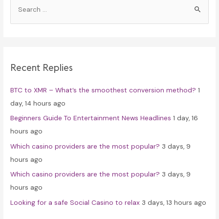
S
e
a
r
c
Recent Replies
h
f
BTC to XMR – What’s the smoothest conversion method?
1
o
day, 14 hours ago
r
Beginners Guide To Entertainment News Headlines
1 day, 16
:
hours ago
Which casino providers are the most popular?
3 days, 9
hours ago
Which casino providers are the most popular?
3 days, 9
hours ago
Looking for a safe Social Casino to relax
3 days, 13 hours ago