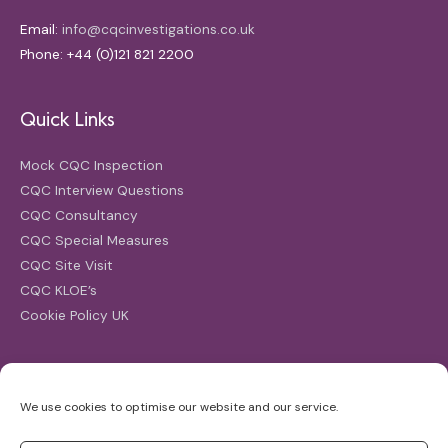
Email:
info@cqcinvestigations.co.uk
Phone: +44 (0)121 821 2200
Quick Links
Mock CQC Inspection
CQC Interview Questions
CQC Consultancy
CQC Special Measures
CQC Site Visit
CQC KLOE’s
Cookie Policy UK
Search
We use cookies to optimise our website and our service.
Search