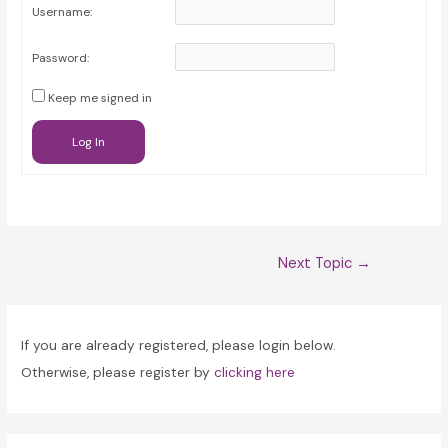
Username:
Password:
Keep me signed in
Log In
Post
Next Topic
→
navigation
If you are already registered, please login below.
Otherwise, please register by
clicking here