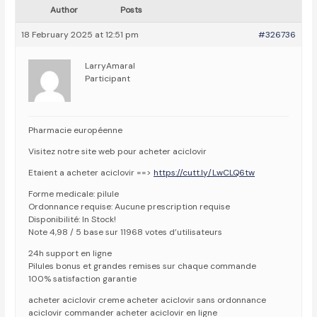
Author
Posts
18 February 2025 at 12:51 pm
#326736
LarryAmaral
Participant
Pharmacie européenne
Visitez notre site web pour acheter aciclovir
Etaient a acheter aciclovir ==>
https://cutt.ly/LwCLQ6tw
Forme medicale: pilule
Ordonnance requise: Aucune prescription requise
Disponibilité: In Stock!
Note 4,98 / 5 base sur 11968 votes d’utilisateurs
24h support en ligne
Pilules bonus et grandes remises sur chaque commande
100% satisfaction garantie
acheter aciclovir creme acheter aciclovir sans ordonnance
aciclovir commander acheter aciclovir en ligne