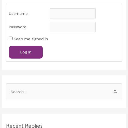
Username:
Password:
Keep me signed in
Log In
S
e
a
r
c
Recent Replies
h