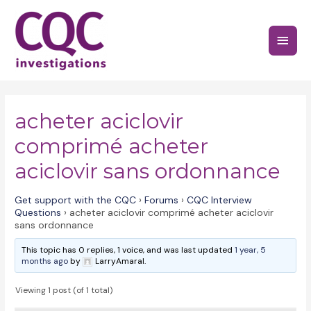
Skip
to
Main
content
Menu
acheter aciclovir
comprimé acheter
aciclovir sans ordonnance
Get support with the CQC
›
Forums
›
CQC Interview
Questions
›
acheter aciclovir comprimé acheter aciclovir
sans ordonnance
This topic has 0 replies, 1 voice, and was last updated
1 year, 5
months ago
by
LarryAmaral.
Viewing 1 post (of 1 total)