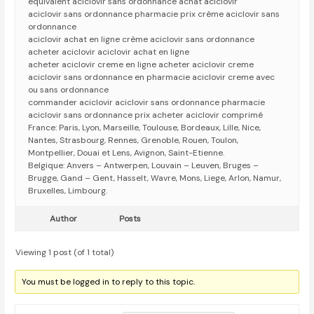
équivalent aciclovir sans ordonnance achat aciclovir
aciclovir sans ordonnance pharmacie prix crème aciclovir sans
ordonnance
aciclovir achat en ligne crème aciclovir sans ordonnance
acheter aciclovir aciclovir achat en ligne
acheter aciclovir creme en ligne acheter aciclovir creme
aciclovir sans ordonnance en pharmacie aciclovir creme avec
ou sans ordonnance
commander aciclovir aciclovir sans ordonnance pharmacie
aciclovir sans ordonnance prix acheter aciclovir comprimé
France: Paris, Lyon, Marseille, Toulouse, Bordeaux, Lille, Nice,
Nantes, Strasbourg, Rennes, Grenoble, Rouen, Toulon,
Montpellier, Douai et Lens, Avignon, Saint-Etienne.
Belgique: Anvers – Antwerpen, Louvain – Leuven, Bruges –
Brugge, Gand – Gent, Hasselt, Wavre, Mons, Liege, Arlon, Namur,
Bruxelles, Limbourg.
Author
Posts
Viewing 1 post (of 1 total)
You must be logged in to reply to this topic.