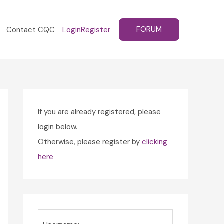
FORUM
Contact CQC
Login
Register
If you are already registered, please
login below.
Otherwise, please register by
clicking
here