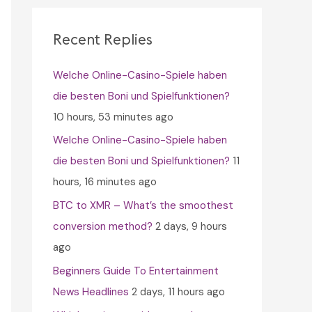
c
h
Recent Replies
f
Welche Online-Casino-Spiele haben
o
die besten Boni und Spielfunktionen?
r
10 hours, 53 minutes ago
:
Welche Online-Casino-Spiele haben
die besten Boni und Spielfunktionen?
11
hours, 16 minutes ago
BTC to XMR – What’s the smoothest
conversion method?
2 days, 9 hours
ago
Beginners Guide To Entertainment
News Headlines
2 days, 11 hours ago