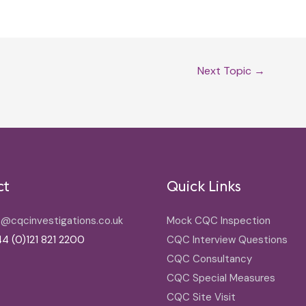
Next Topic
→
ct
Quick Links
o@cqcinvestigations.co.uk
Mock CQC Inspection
4 (0)121 821 2200
CQC Interview Questions
CQC Consultancy
CQC Special Measures
CQC Site Visit