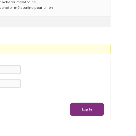
t acheter mélatonine
acheter mélatonine pour chien
Log In