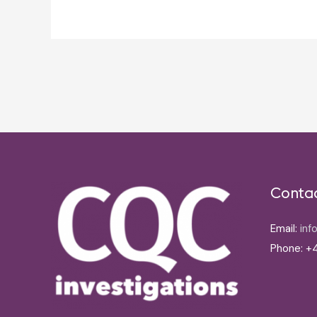
Post
navigation
Conta
Email:
inf
Phone: +4