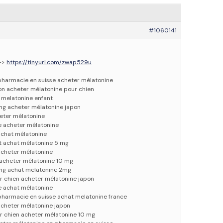
#1060141
 –>
https://tinyurl.com/zwap529u
pharmacie en suisse acheter mélatonine
on acheter mélatonine pour chien
 melatonine enfant
mg acheter mélatonine japon
eter mélatonine
e acheter mélatonine
achat mélatonine
t achat mélatonine 5 mg
acheter mélatonine
acheter mélatonine 10 mg
mg achat melatonine 2mg
r chien acheter mélatonine japon
e achat mélatonine
pharmacie en suisse achat melatonine france
cheter mélatonine japon
r chien acheter mélatonine 10 mg