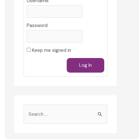
Username:
Password:
Keep me signed in
Log In
S
e
a
r