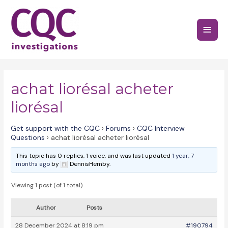
Skip
to
Main
content
Menu
achat liorésal acheter
liorésal
Get support with the CQC
›
Forums
›
CQC Interview
Questions
›
achat liorésal acheter liorésal
This topic has 0 replies, 1 voice, and was last updated
1 year, 7
months ago
by
DennisHemby.
Viewing 1 post (of 1 total)
Author
Posts
28 December 2024 at 8:19 pm
#190794