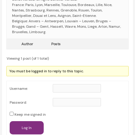
France: Paris, Lyon, Marseille, Toulouse, Bordeaux, Lille, Nice,
Nantes, Strasbourg, Rennes, Grenoble, Rouen, Toulon,
Montpellier, Douai et Lens, Avignon, Saint-Etienne.
Belgique: Anvers – Antwerpen, Louvain – Leuven, Bruges –
Brugge, Gand – Gent, Hasselt, Wavre, Mons, Liege, Arlon, Namur,
Bruxelles, Limbourg.
Author
Posts
Viewing 1 post (of 1 total)
You must be logged in to reply to this topic.
Username:
Password:
Keep me signed in
Log In