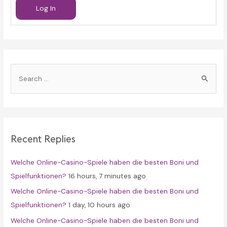
Log In
S
e
a
r
c
Recent Replies
h
f
Welche Online-Casino-Spiele haben die besten Boni und
o
Spielfunktionen?
16 hours, 7 minutes ago
r
Welche Online-Casino-Spiele haben die besten Boni und
:
Spielfunktionen?
1 day, 10 hours ago
Welche Online-Casino-Spiele haben die besten Boni und