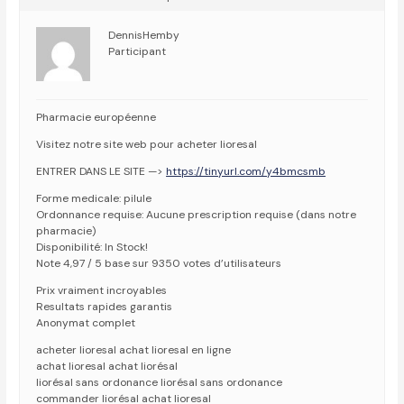
DennisHemby
Participant
Pharmacie européenne
Visitez notre site web pour acheter lioresal
ENTRER DANS LE SITE —>
https://tinyurl.com/y4bmcsmb
Forme medicale: pilule
Ordonnance requise: Aucune prescription requise (dans notre
pharmacie)
Disponibilité: In Stock!
Note 4,97 / 5 base sur 9350 votes d’utilisateurs
Prix vraiment incroyables
Resultats rapides garantis
Anonymat complet
acheter lioresal achat lioresal en ligne
achat lioresal achat liorésal
liorésal sans ordonance liorésal sans ordonance
commander liorésal achat lioresal