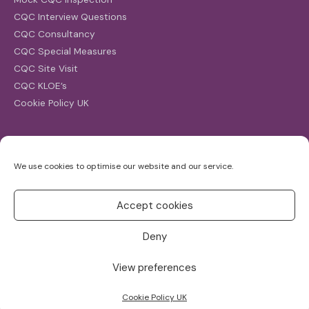
CQC Interview Questions
CQC Consultancy
CQC Special Measures
CQC Site Visit
CQC KLOE’s
Cookie Policy UK
Search
We use cookies to optimise our website and our service.
Search
for:
Accept cookies
Deny
View preferences
Copyright ©2026
CQC Investigations
Cookie Policy UK