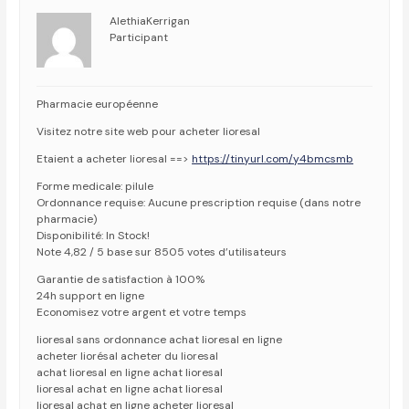
AlethiaKerrigan
Participant
Pharmacie européenne
Visitez notre site web pour acheter lioresal
Etaient a acheter lioresal ==>
https://tinyurl.com/y4bmcsmb
Forme medicale: pilule
Ordonnance requise: Aucune prescription requise (dans notre
pharmacie)
Disponibilité: In Stock!
Note 4,82 / 5 base sur 8505 votes d’utilisateurs
Garantie de satisfaction à 100%
24h support en ligne
Economisez votre argent et votre temps
lioresal sans ordonnance achat lioresal en ligne
acheter liorésal acheter du lioresal
achat lioresal en ligne achat lioresal
lioresal achat en ligne achat lioresal
lioresal achat en ligne acheter lioresal