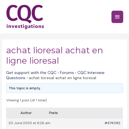
Skip
to
Main
content
Menu
achat lioresal achat en
ligne lioresal
Get support with the CQC
›
Forums
›
CQC Interview
Questions
›
achat lioresal achat en ligne lioresal
This topic is empty.
Viewing 1 post (of 1 total)
Author
Posts
20 June 2025 at 6:26 am
#674082