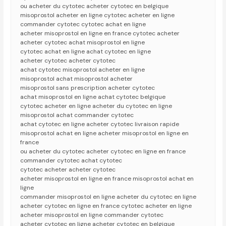
ou acheter du cytotec acheter cytotec en belgique
misoprostol acheter en ligne cytotec acheter en ligne
commander cytotec cytotec achat en ligne
acheter misoprostol en ligne en france cytotec acheter
acheter cytotec achat misoprostol en ligne
cytotec achat en ligne achat cytotec en ligne
acheter cytotec acheter cytotec
achat cytotec misoprostol acheter en ligne
misoprostol achat misoprostol acheter
misoprostol sans prescription acheter cytotec
achat misoprostol en ligne achat cytotec belgique
cytotec acheter en ligne acheter du cytotec en ligne
misoprostol achat commander cytotec
achat cytotec en ligne acheter cytotec livraison rapide
misoprostol achat en ligne acheter misoprostol en ligne en
france
ou acheter du cytotec acheter cytotec en ligne en france
commander cytotec achat cytotec
cytotec acheter acheter cytotec
acheter misoprostol en ligne en france misoprostol achat en
ligne
commander misoprostol en ligne acheter du cytotec en ligne
acheter cytotec en ligne en france cytotec acheter en ligne
acheter misoprostol en ligne commander cytotec
acheter cytotec en ligne acheter cytotec en belgique