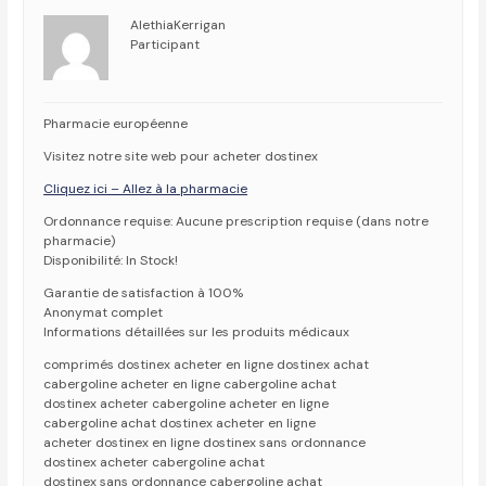
AlethiaKerrigan
Participant
Pharmacie européenne
Visitez notre site web pour acheter dostinex
Cliquez ici – Allez à la pharmacie
Ordonnance requise: Aucune prescription requise (dans notre
pharmacie)
Disponibilité: In Stock!
Garantie de satisfaction à 100%
Anonymat complet
Informations détaillées sur les produits médicaux
comprimés dostinex acheter en ligne dostinex achat
cabergoline acheter en ligne cabergoline achat
dostinex acheter cabergoline acheter en ligne
cabergoline achat dostinex acheter en ligne
acheter dostinex en ligne dostinex sans ordonnance
dostinex acheter cabergoline achat
dostinex sans ordonnance cabergoline achat