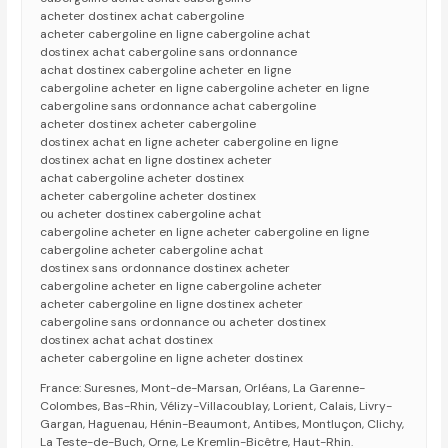
acheter dostinex achat cabergoline
acheter cabergoline en ligne cabergoline achat
dostinex achat cabergoline sans ordonnance
achat dostinex cabergoline acheter en ligne
cabergoline acheter en ligne cabergoline acheter en ligne
cabergoline sans ordonnance achat cabergoline
acheter dostinex acheter cabergoline
dostinex achat en ligne acheter cabergoline en ligne
dostinex achat en ligne dostinex acheter
achat cabergoline acheter dostinex
acheter cabergoline acheter dostinex
ou acheter dostinex cabergoline achat
cabergoline acheter en ligne acheter cabergoline en ligne
cabergoline acheter cabergoline achat
dostinex sans ordonnance dostinex acheter
cabergoline acheter en ligne cabergoline acheter
acheter cabergoline en ligne dostinex acheter
cabergoline sans ordonnance ou acheter dostinex
dostinex achat achat dostinex
acheter cabergoline en ligne acheter dostinex
France: Suresnes, Mont-de-Marsan, Orléans, La Garenne-
Colombes, Bas-Rhin, Vélizy-Villacoublay, Lorient, Calais, Livry-
Gargan, Haguenau, Hénin-Beaumont, Antibes, Montluçon, Clichy,
La Teste-de-Buch, Orne, Le Kremlin-Bicêtre, Haut-Rhin.