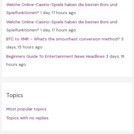
Welche Online-Casino-Spiele haben die besten Boni und
:
Spielfunktionen?
1 day, 17 hours ago
Welche Online-Casino-Spiele haben die besten Boni und
Spielfunktionen?
1 day, 17 hours ago
BTC to XMR – What’s the smoothest conversion method?
3
days, 15 hours ago
Beginners Guide To Entertainment News Headlines
3 days, 18
hours ago
Topics
Most popular topics
Topics with no replies