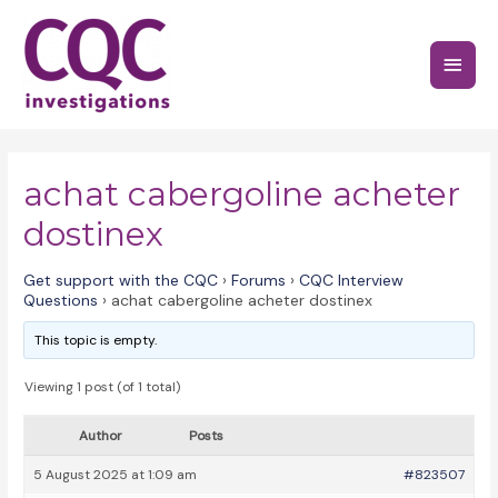
Skip
to
Main
content
Menu
achat cabergoline acheter
dostinex
Get support with the CQC
›
Forums
›
CQC Interview
Questions
›
achat cabergoline acheter dostinex
This topic is empty.
Viewing 1 post (of 1 total)
Author
Posts
5 August 2025 at 1:09 am
#823507