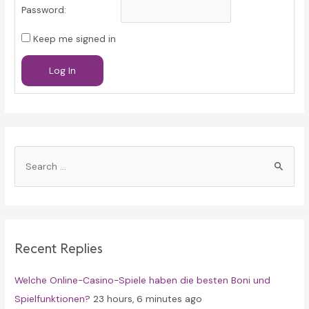
Password:
Keep me signed in
Log In
S
e
a
r
c
Recent Replies
h
f
Welche Online-Casino-Spiele haben die besten Boni und
o
Spielfunktionen?
23 hours, 6 minutes ago
r