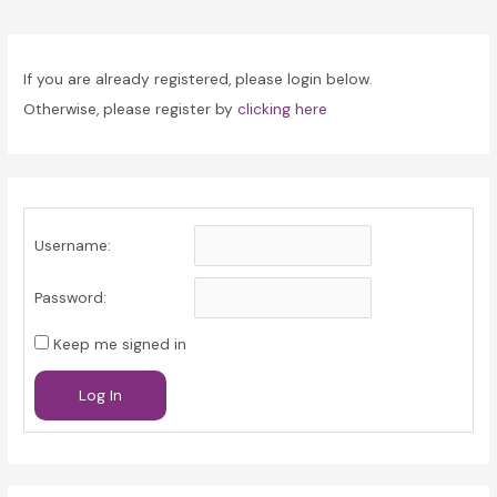
navigation
If you are already registered, please login below.
Otherwise, please register by
clicking here
Username:
Password:
Keep me signed in
Log In