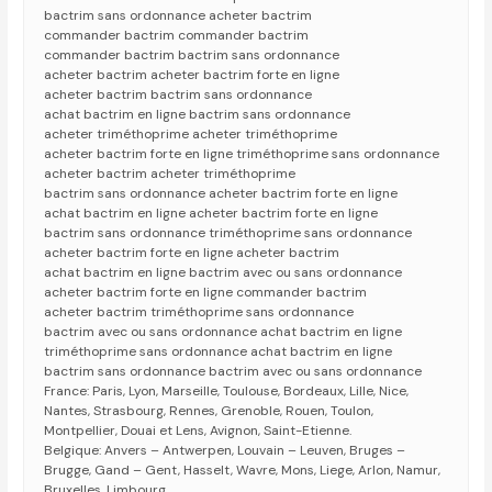
bactrim sans ordonnance acheter bactrim
commander bactrim commander bactrim
commander bactrim bactrim sans ordonnance
acheter bactrim acheter bactrim forte en ligne
acheter bactrim bactrim sans ordonnance
achat bactrim en ligne bactrim sans ordonnance
acheter triméthoprime acheter triméthoprime
acheter bactrim forte en ligne triméthoprime sans ordonnance
acheter bactrim acheter triméthoprime
bactrim sans ordonnance acheter bactrim forte en ligne
achat bactrim en ligne acheter bactrim forte en ligne
bactrim sans ordonnance triméthoprime sans ordonnance
acheter bactrim forte en ligne acheter bactrim
achat bactrim en ligne bactrim avec ou sans ordonnance
acheter bactrim forte en ligne commander bactrim
acheter bactrim triméthoprime sans ordonnance
bactrim avec ou sans ordonnance achat bactrim en ligne
triméthoprime sans ordonnance achat bactrim en ligne
bactrim sans ordonnance bactrim avec ou sans ordonnance
France: Paris, Lyon, Marseille, Toulouse, Bordeaux, Lille, Nice,
Nantes, Strasbourg, Rennes, Grenoble, Rouen, Toulon,
Montpellier, Douai et Lens, Avignon, Saint-Etienne.
Belgique: Anvers – Antwerpen, Louvain – Leuven, Bruges –
Brugge, Gand – Gent, Hasselt, Wavre, Mons, Liege, Arlon, Namur,
Bruxelles, Limbourg.