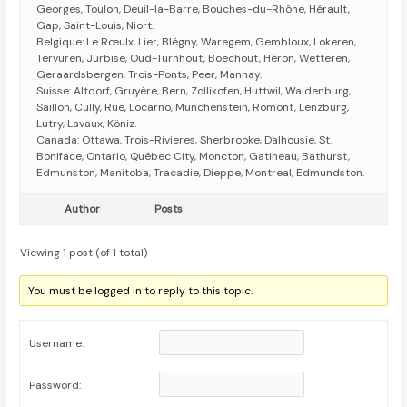
Georges, Toulon, Deuil-la-Barre, Bouches-du-Rhône, Hérault,
Gap, Saint-Louis, Niort.
Belgique: Le Rœulx, Lier, Blégny, Waregem, Gembloux, Lokeren,
Tervuren, Jurbise, Oud-Turnhout, Boechout, Héron, Wetteren,
Geraardsbergen, Trois-Ponts, Peer, Manhay.
Suisse: Altdorf, Gruyère, Bern, Zollikofen, Huttwil, Waldenburg,
Saillon, Cully, Rue, Locarno, Münchenstein, Romont, Lenzburg,
Lutry, Lavaux, Köniz.
Canada: Ottawa, Trois-Rivieres, Sherbrooke, Dalhousie, St.
Boniface, Ontario, Québec City, Moncton, Gatineau, Bathurst,
Edmunston, Manitoba, Tracadie, Dieppe, Montreal, Edmundston.
Author
Posts
Viewing 1 post (of 1 total)
You must be logged in to reply to this topic.
Username:
Password: