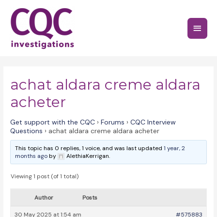
Skip
to
Main
content
Menu
achat aldara creme aldara
acheter
Get support with the CQC
›
Forums
›
CQC Interview
Questions
›
achat aldara creme aldara acheter
This topic has 0 replies, 1 voice, and was last updated
1 year, 2
months ago
by
AlethiaKerrigan.
Viewing 1 post (of 1 total)
Author
Posts
30 May 2025 at 1:54 am
#575883