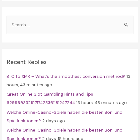
S
e
a
r
c
Recent Replies
h
f
BTC to XMR – What’s the smoothest conversion method?
13
o
hours, 43 minutes ago
r
Great Online Slot Gambling Hints and Tips
:
62999933215717423361181247244
13 hours, 48 minutes ago
Welche Online-Casino-Spiele haben die besten Boni und
Spielfunktionen?
2 days ago
Welche Online-Casino-Spiele haben die besten Boni und
Spielfunktionen?
2 days, 18 hours ago