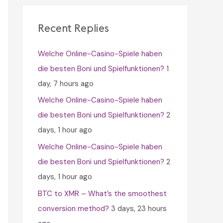
c
h
Recent Replies
f
Welche Online-Casino-Spiele haben
o
die besten Boni und Spielfunktionen?
1
r
day, 7 hours ago
:
Welche Online-Casino-Spiele haben
die besten Boni und Spielfunktionen?
2
days, 1 hour ago
Welche Online-Casino-Spiele haben
die besten Boni und Spielfunktionen?
2
days, 1 hour ago
BTC to XMR – What’s the smoothest
conversion method?
3 days, 23 hours