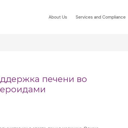
About Us
Services and Compliance
ддержка печени во
тероидами