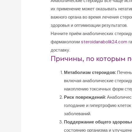
Анаболические стероиды все чаще испо
их применение может оказывать негати
важного органа во время лечения стер
здоровья и оптимизации результатов.
Начните приём анаболических стероид
фармакологии
steroidanabolik24.com
га
доставку.
Причины, по которым 
Метаболизм стероидов:
Печень 
включая анаболические стероиды
накоплению токсичных форм стер
Риск повреждений:
Анаболическ
голодание и гипертрофию клеток
заболеваний.
Поддержание общего здоровья
состоянию организма и улучшени