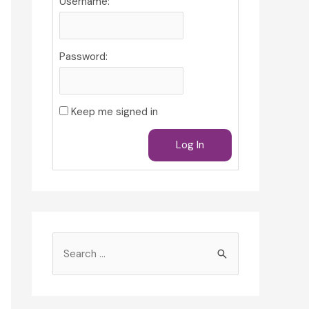
Username:
Password:
Keep me signed in
Log In
S
e
a
r