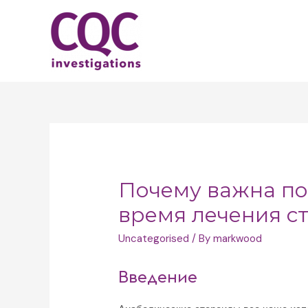
Skip
to
content
Почему важна по
время лечения с
Uncategorised
/ By
markwood
Введение