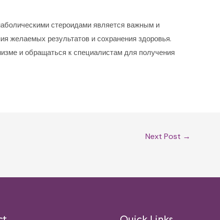
наболическими стероидами является важным и
я желаемых результатов и сохранения здоровья.
низме и обращаться к специалистам для получения
Next Post
→
ct
Quick Links